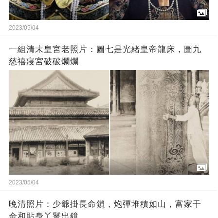
2023/05/04
一組清末皇宮老照片：圖七是光緒皇帝龍床，圖九
慈禧寢宮破破爛爛
2023/05/04
晚清照片：少爺掛長命鎖，炮彈堆積如山，富家千
金和貼身丫鬟出鏡