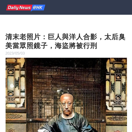
清末老照片：巨人與洋人合影，太后臭
美當眾照鏡子，海盜將被行刑
2023/05/03