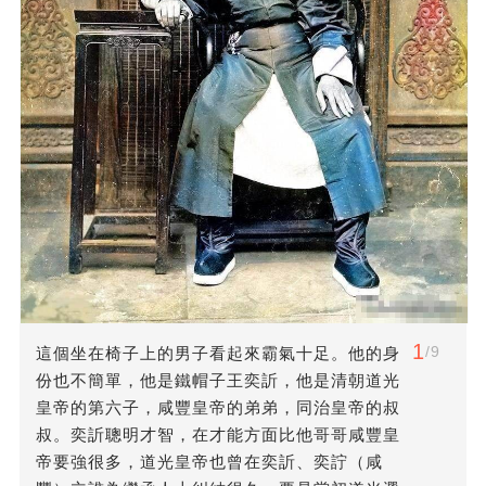
1
/9
這個坐在椅子上的男子看起來霸氣十足。他的身
份也不簡單，他是鐵帽子王奕訢，他是清朝道光
皇帝的第六子，咸豐皇帝的弟弟，同治皇帝的叔
叔。奕訢聰明才智，在才能方面比他哥哥咸豐皇
帝要強很多，道光皇帝也曾在奕訢、奕詝（咸