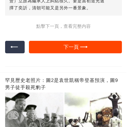
豐）立誰為繼承人上糾結很久。要是當初道光選
擇了奕訢，清朝可能又是另外一番景象。
點擊下一頁，查看完整内容
下一頁
罕見歷史老照片：圖2是袁世凱稱帝登基預演，圖9
男子徒手殺死豹子