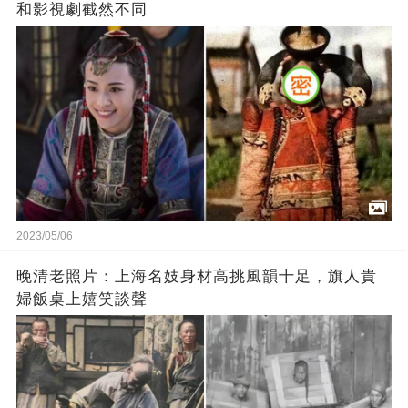
和影視劇截然不同
2023/05/06
晚清老照片：上海名妓身材高挑風韻十足，旗人貴
婦飯桌上嬉笑談聲