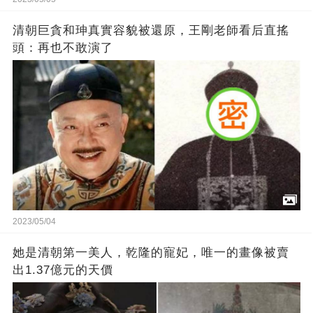
清朝巨貪和珅真實容貌被還原，王剛老師看后直搖
頭：再也不敢演了
2023/05/04
她是清朝第一美人，乾隆的寵妃，唯一的畫像被賣
出1.37億元的天價