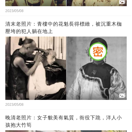
2023/05/08
清末老照片：青樓中的花魁長得標緻，被沉重木枷
壓垮的犯人躺在地上
2023/05/08
晚清老照片：女子貌美有氣質，衙役下跪，洋人小
孩抱大竹筍