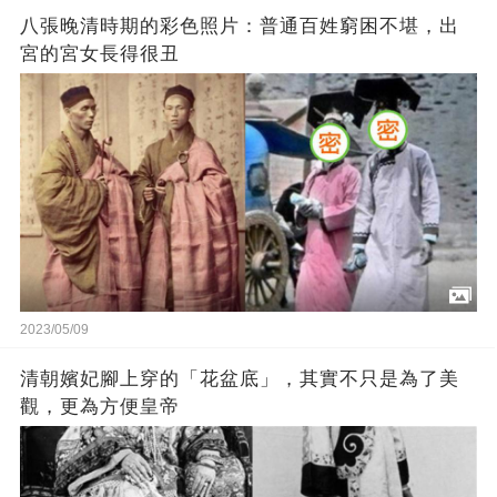
八張晚清時期的彩色照片：普通百姓窮困不堪，出
宮的宮女長得很丑
2023/05/09
清朝嬪妃腳上穿的「花盆底」，其實不只是為了美
觀，更為方便皇帝